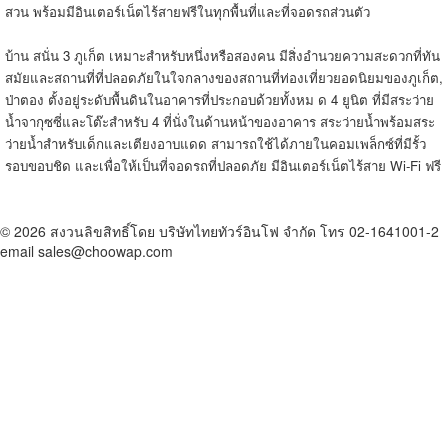
สวน พร้อมมีอินเตอร์เน็ตไร้สายฟรีในทุกพื้นที่และที่จอดรถส่วนตัว
บ้าน สนั่น 3 ภูเก็ต
เหมาะสำหรับหนึ่งหรือสองคน มีสิ่งอำนวยความสะดวกที่ทัน
สมัยและสถานที่ที่ปลอดภัยในใจกลางของสถานที่ท่องเที่ยวยอดนิยมของภูเก็ต,
ป่าตอง ตั้งอยู่ระดับพื้นดินในอาคารที่ประกอบด้วยทั้งหม
ด 4 ยูนิต ที่มีสระว่าย
น้ำจากุซซี่และโต๊ะสำหรับ 4 ที่นั่งในด้านหน้าของอาคาร สระว่ายน้ำพร้อมสระ
ว่ายน้ำสำหรับเด็กและเตียงอาบแดด สามารถใช้ได้ภายในคอมเพล็กซ์ที่มีรั้ว
รอบขอบชิด และเพื่อให้เป็นที่จอดรถที่ปลอดภัย มีอินเตอร์เน็ตไร้สาย Wi-Fi ฟรี
© 2026 สงวนลิขสิทธิ์โดย บริษัทไทยทัวร์อินโฟ จำกัด โทร 02-1641001-2
email sales@choowap.com