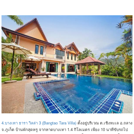
4.บางเทา ธารา วิลล่า 3 (ฺBangtao Tara Villa)
ตั้งอยู่บริเวณ ต.เชิงทะเล อ.ถลาง
จ.ภูเก็ต บ้านพักสุดหรู จากหาดบางเทา 1.4 กิโลเมตร เพียง 10 นาทีขับรถไป