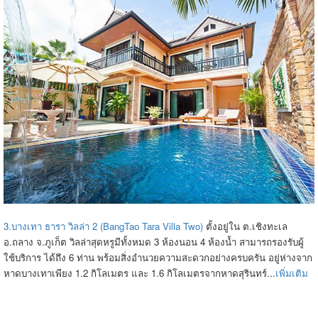
3.บางเทา ธารา วิลล่า 2 (BangTao Tara Villa Two)
ตั้งอยู่ใน ต.เชิงทะเล
อ.ถลาง จ.ภูเก็ต วิลล่าสุดหรูมีทั้งหมด 3 ห้องนอน 4 ห้องน้ำ สามารถรองรับผู้
ใช้บริการ ได้ถึง 6 ท่าน พร้อมสิ่งอำนวยความสะดวกอย่างครบครัน อยู่ห่างจาก
หาดบางเทาเพียง 1.2 กิโลเมตร และ 1.6 กิโลเมตรจากหาดสุรินทร์...
เพิ่มเติม