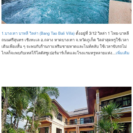
1.บางเทา บาหลี วิลล่า (Bang Tao Bali Villa)
ตั้งอยู่ที่ 3/12 วิลล่า 1 ไทย-บาหลี
ถนนศรีสุนทร เชิงทะเล อ.ถลาง หาดบางเทา จ.หวัดภูเก็ต วิลล่าสุดหรูใช้เวลา
เดินเพียงสั้น ๆ จะพบกับร้านกาแฟริมชายหาดและไนท์คลับ ใช้เวลาขับรถไม่
ไกลก็จะพบกับเทสโก้โลตัสซูเปอร์มาร์เก็ตและโรงแรมหรูหลายแห่ง...
เพิ่มเติม