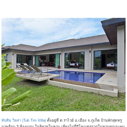
ทับทิม วิลล่า (Tub Tim Villa)
ตั้งอยู่ที่ ต.ราไวย์ อ.เมือง จ.ภูเก็ต บ้านพักสุดหรู
มาพร้อม 3 ห้องนอน ใกล้หาดในหาน เพียงไม่กี่กิโลเมตรจากในหานคุณจะพบ