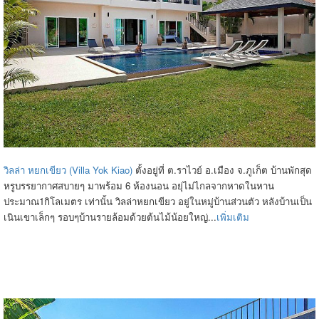
วิลล่า หยกเขียว (Villa Yok Kiao)
ตั้งอยู่ที่ ต.ราไวย์ อ.เมือง จ.ภูเก็ต บ้านพักสุด
หรูบรรยากาศสบายๆ มาพร้อม 6 ห้องนอน อยุ่ไม่ไกลจากหาดในหาน
ประมาณ1กิโลเมตร เท่านั้น วิลล่าหยกเขียว อยู่ในหมู่บ้านส่วนตัว หลังบ้านเป็น
เนินเขาเล็กๆ รอบๆบ้านรายล้อมด้วยต้นไม้น้อยใหญ่...
เพิ่มเติม