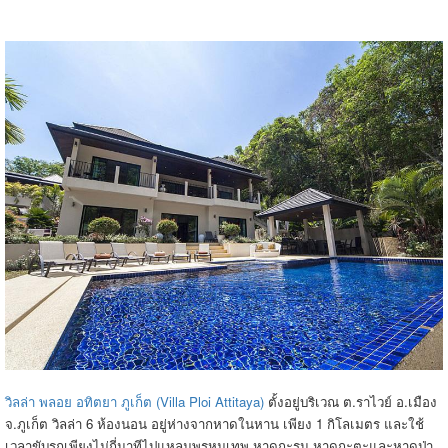
วิลล่า พลอย อทิตยา ภูเก็ต (Villa Ploi Attitaya)
ตั้งอยู่บริเวณ ต.ราไวย์ อ.เมือง
จ.ภูเก็ต วิลล่า 6 ห้องนอน อยู่ห่างจากหาดในหาน เพียง 1 กิโลเมตร และใช้
เวลาขับรถเพียงไม่กี่นาทีไปแหลมพรหมเทพ หาดกะรน หาดกะตะและหาดป่า